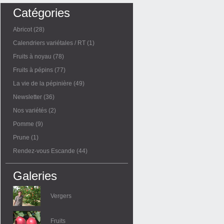
Catégories
Abricot
(28)
Calendriers variétales / RT
(1)
Fruits à noyau
(78)
Fruits à pépins
(77)
La vie de la pépinière
(49)
Newsletter
(36)
Nos variétés
(2)
Pomme
(9)
Prune
(1)
Rendez-vous Escande
(44)
Galeries
Vergers
Fruits