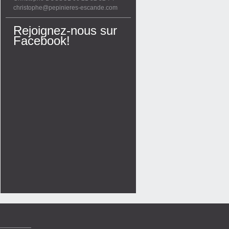
christophe@pepinieres-escande.com
Rejoignez-nous sur
Facebook!