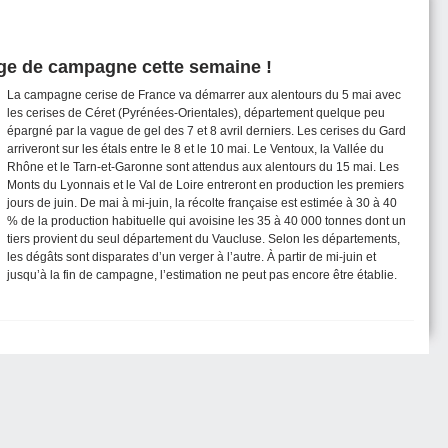
ge de campagne cette semaine !
La campagne cerise de France va démarrer aux alentours du 5 mai avec
les cerises de Céret (Pyrénées-Orientales), département quelque peu
épargné par la vague de gel des 7 et 8 avril derniers. Les cerises du Gard
arriveront sur les étals entre le 8 et le 10 mai. Le Ventoux, la Vallée du
Rhône et le Tarn-et-Garonne sont attendus aux alentours du 15 mai. Les
Monts du Lyonnais et le Val de Loire entreront en production les premiers
jours de juin. De mai à mi-juin, la récolte française est estimée à 30 à 40
% de la production habituelle qui avoisine les 35 à 40 000 tonnes dont un
tiers provient du seul département du Vaucluse. Selon les départements,
les dégâts sont disparates d’un verger à l’autre. À partir de mi-juin et
jusqu’à la fin de campagne, l’estimation ne peut pas encore être établie.