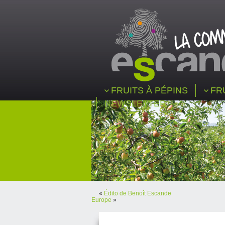
FRUITS À PÉPINS
FR
NEWSLETTER
«
Édito de Benoît Escande
Europe
»