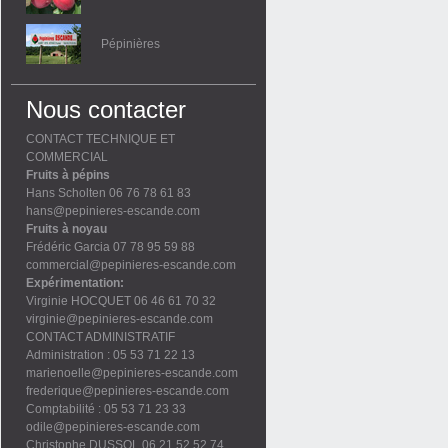
Pépinières
Nous contacter
CONTACT TECHNIQUE ET
COMMERCIAL
Fruits à pépins
Hans Scholten 06 76 78 61 83
hans@pepinieres-escande.com
Fruits à noyau
Frédéric Garcia 07 78 95 59 88
commercial@pepinieres-escande.com
Expérimentation:
Virginie HOCQUET 06 46 61 70 32
virginie@pepinieres-escande.com
CONTACT ADMINISTRATIF
Administration : 05 53 71 22 13
marienoelle@pepinieres-escande.com
frederique@pepinieres-escande.com
Comptabilité : 05 53 71 23 33
odile@pepinieres-escande.com
Christophe DUSSOL 06 21 52 52 74