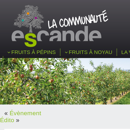
FRUITS À PÉPINS
FRUITS À NOYAU
LA 
NEWSLETTER
«
Évènement
Édito
»