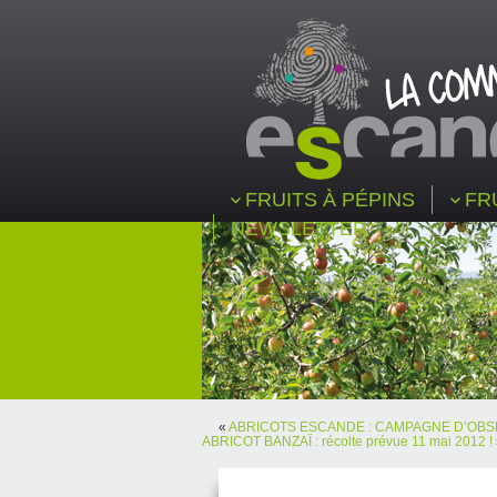
FRUITS À PÉPINS
FR
NEWSLETTER
«
ABRICOTS ESCANDE : CAMPAGNE D’OBS
ABRICOT BANZAÏ : récolte prévue 11 mai 2012 !