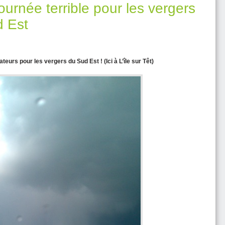
ournée terrible pour les vergers
d Est
eurs pour les vergers du Sud Est ! (Ici à L’île sur Têt)