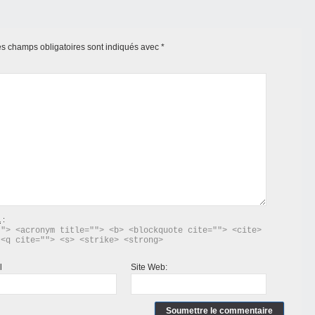
s champs obligatoires sont indiqués avec
*
L
:
"> <acronym title=""> <b> <blockquote cite=""> <cite> 
 <q cite=""> <s> <strike> <strong> 
l
Site Web: