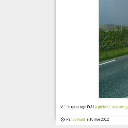
Voir le reportage Fr3
La grêle fait des rava
Par
comsud
le
10 mai 2012