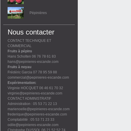
Pépinières
Nous contacter
CONTACT TECHNIQUE ET
COMMERCIAL
Fruits à pépins
Hans Scholten 06 76 78 61 83
hans@pepinieres-escande.com
Fruits à noyau
Frédéric Garcia 07 78 95 59 88
commercial@pepinieres-escande.com
Expérimentation:
Virginie HOCQUET 06 46 61 70 32
virginie@pepinieres-escande.com
CONTACT ADMINISTRATIF
Administration : 05 53 71 22 13
marienoelle@pepinieres-escande.com
frederique@pepinieres-escande.com
Comptabilité : 05 53 71 23 33
odile@pepinieres-escande.com
Christophe DUSSOL 06 21 52 52 74