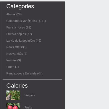
Catégories
Abricot
(28)
Calendriers variétales / RT
(1)
Fruits à noyau
(78)
Fruits à pépins
(77)
La vie de la pépinière
(49)
Newsletter
(36)
Nos variétés
(2)
Pomme
(9)
Prune
(1)
Rendez-vous Escande
(44)
Galeries
Vergers
Fruits