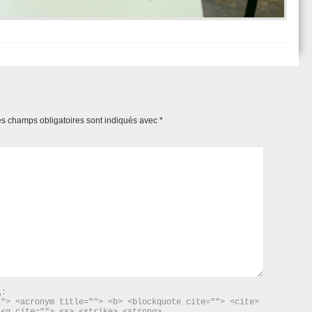
s champs obligatoires sont indiqués avec
*
L
:
"> <acronym title=""> <b> <blockquote cite=""> <cite> 
 <q cite=""> <s> <strike> <strong> 