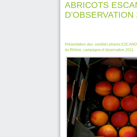
ABRICOTS ESCA
D’OBSERVATION 
Présentation des variétés phares ESCAND
du Rhône, campagne d’observation 2011