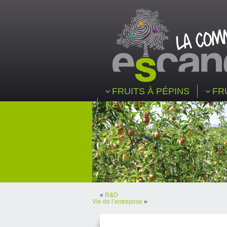
FRUITS À PÉPINS
FR
NEWSLETTER
«
R&D
Vie de l’entreprise
»