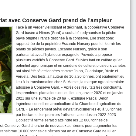
riat avec Conserve Gard prend de l’ampleur
Face à un verger vieillissant et déclinant, la coopérative Conserve
Gard basée à Nîmes (Gard) a souhaité redynamiser la pêche
pavie origine France destinée à la conserve. Elle s’est donc
rapprochée de la pépinière Escande Nursery pour lui fournir les
plants de pêches pavies. Escande Nursery, grâce à son
partenariat avec l’hybrideur espagnole Provedo a proposé
plusieurs variétés à Conserve Gard. Suivies tant en calibre qu’en
potentiel agronomique et en conduite de culture, plusieurs variétés
ont ainsi été sélectionnées comme Jalon, Guadalupe, Yuste et
Veruela. Des tests, à hauteur de 10 à 20 tonnes, ont également eu
lieu à la transformation chez St Mamet, la marque agroalimentaire
adossée à Conserve Gard. « Après des résultats très concluants,
les premières plantations ont eu lieu en janvier 2020 et en janvier
2021 sur une surface de 20 ha », explique Pascal Delon,
ingénieur conseil en arboriculture à la Chambre d’agriculture du
Gard. « Le rendement prévu devrait avoisiner les 40 à 50 tonnes
par hectare et les premiers fruits sont attendus en 2022-2023.
L’objectif à terme serait d’atteindre les 12 000 tonnes de
ussi, Conserve Gard cherche de nouveaux adhérents pour augmenter les
t transforme 10 000 tonnes de pêches par an et Conserve Gard ne lui en