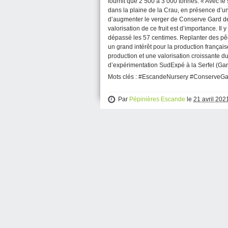
fournit que 2 500 à 3 000 tonnes. « Avec le
dans la plaine de la Crau, en présence d’u
d’augmenter le verger de Conserve Gard de 1
valorisation de ce fruit est d’importance. Il 
dépassé les 57 centimes. Replanter des pê
un grand intérêt pour la production françai
production et une valorisation croissante d
d’expérimentation SudExpé à la Serfel (Gard
Mots clés : #EscandeNursery #ConserveG
Par
Pépinières Escande
le
21 avril 202