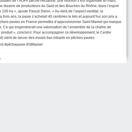
 soutien de l’AOPn pêche-nectarine, une réunion s’est organisée fin mars,
ne dizaine de producteurs du Gard et des Bouches du Rhône, dans l’espoir
00 ha », ajoute Pascal Delon. « Au-delà de l’aspect variétal, la
y a trois ans, la pavie s’achetait 40 centimes le kilo et aujourd’hui son prix a
chers pavies en France permettra d’approvisionner Saint Mamet qui marque
se. Ce qui engendrerait une valorisation de l’ensemble de la chaîne de
u produit », conclut-il. Pour accompagner ce développement, le Centre
) vient de lancer des essais bas intrants en pêches pavies.
ard #pêchepavie #StMamet
1