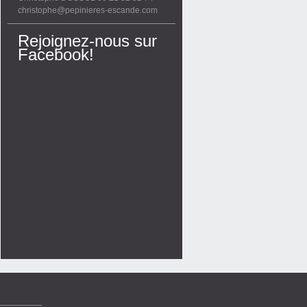
christophe@pepinieres-escande.com
Rejoignez-nous sur
Facebook!