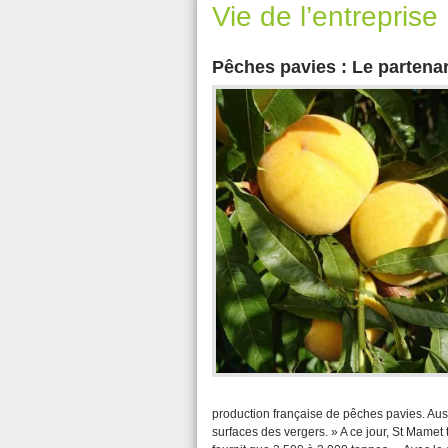
Vie de l’entreprise
Pêches pavies : Le partena
production française de pêches pavies. A
surfaces des vergers. » A ce jour, St Mame