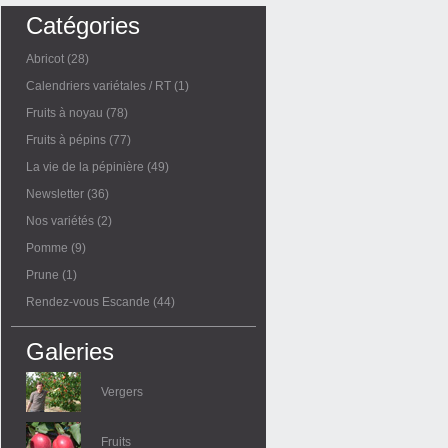
Catégories
Abricot
(28)
Calendriers variétales / RT
(1)
Fruits à noyau
(78)
Fruits à pépins
(77)
La vie de la pépinière
(49)
Newsletter
(36)
Nos variétés
(2)
Pomme
(9)
Prune
(1)
Rendez-vous Escande
(44)
Galeries
Vergers
Fruits