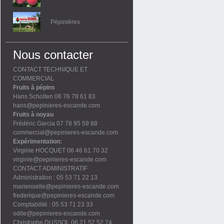
Pépinières
Nous contacter
CONTACT TECHNIQUE ET
COMMERCIAL
Fruits à pépins
Hans Scholten 06 76 78 61 83
hans@pepinieres-escande.com
Fruits à noyau
Frédéric Garcia 07 78 95 59 88
commercial@pepinieres-escande.com
Expérimentation:
Virginie HOCQUET 06 46 61 70 32
virginie@pepinieres-escande.com
CONTACT ADMINISTRATIF
Administration : 05 53 71 22 13
marienoelle@pepinieres-escande.com
frederique@pepinieres-escande.com
Comptabilité : 05 53 71 23 33
odile@pepinieres-escande.com
Christophe DUSSOL 06 21 52 52 74