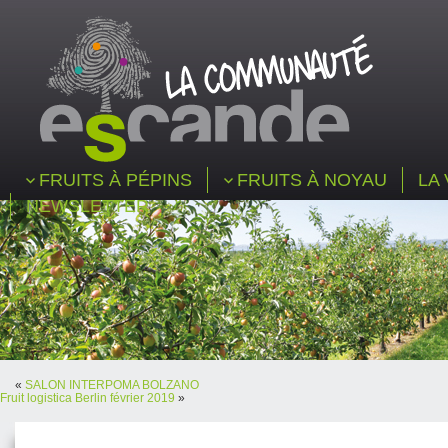
FRUITS À PÉPINS
FRUITS À NOYAU
LA 
NEWSLETTER
«
SALON INTERPOMA BOLZANO
Fruit logistica Berlin février 2019
»