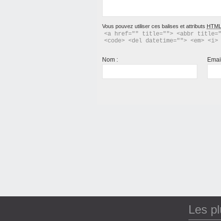
Vous pouvez utiliser ces balises et attributs
HTM
<a href="" title=""> <abbr title="
<code> <del datetime=""> <em> <i>
Nom :
Emai
Les p