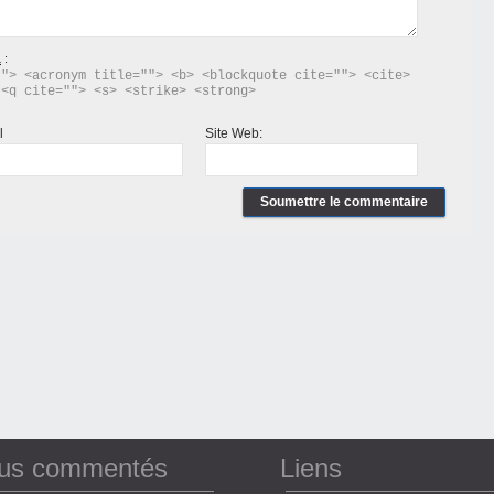
L
:
"> <acronym title=""> <b> <blockquote cite=""> <cite> 
 <q cite=""> <s> <strike> <strong> 
l
Site Web:
lus commentés
Liens