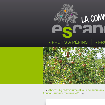
FRUITS À PÉPINS
FR
NEWSLETTER
«
Abricot Big red: volume et taux de sucre aux
Abricot Tsunami maturité 2013
»