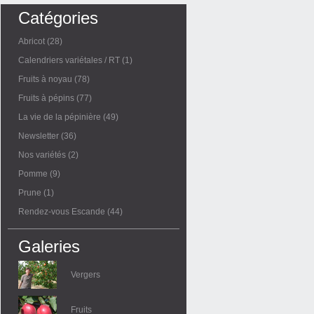
Catégories
Abricot
(28)
Calendriers variétales / RT
(1)
Fruits à noyau
(78)
Fruits à pépins
(77)
La vie de la pépinière
(49)
Newsletter
(36)
Nos variétés
(2)
Pomme
(9)
Prune
(1)
Rendez-vous Escande
(44)
Galeries
Vergers
Fruits