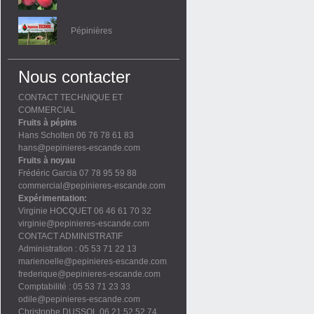
Pépinières
Nous contacter
CONTACT TECHNIQUE ET
COMMERCIAL
Fruits à pépins
Hans Scholten 06 76 78 61 83
hans@pepinieres-escande.com
Fruits à noyau
Frédéric Garcia 07 78 95 59 88
commercial@pepinieres-escande.com
Expérimentation:
Virginie HOCQUET 06 46 61 70 32
virginie@pepinieres-escande.com
CONTACT ADMINISTRATIF
Administration : 05 53 71 22 13
marienoelle@pepinieres-escande.com
frederique@pepinieres-escande.com
Comptabilité : 05 53 71 23 33
odile@pepinieres-escande.com
Christophe DUSSOL 06 21 52 52 74