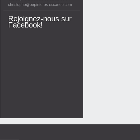
christophe@pepinieres-escande.com
Rejoignez-nous sur
Facebook!