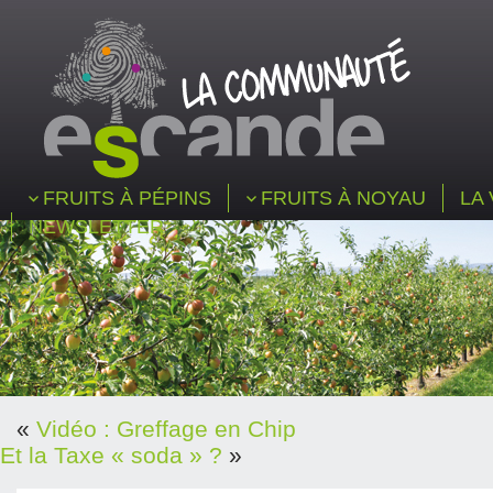
FRUITS À PÉPINS
FRUITS À NOYAU
LA 
NEWSLETTER
«
Vidéo : Greffage en Chip
Et la Taxe « soda » ?
»