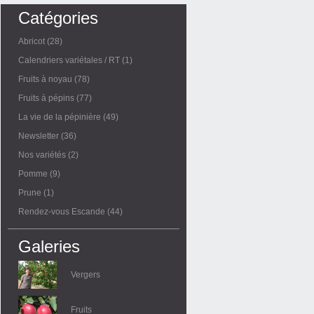
Catégories
Abricot
(28)
Calendriers variétales / RT
(1)
Fruits à noyau
(78)
Fruits à pépins
(77)
La vie de la pépinière
(49)
Newsletter
(36)
Nos variétés
(2)
Pomme
(9)
Prune
(1)
Rendez-vous Escande
(44)
Galeries
Vergers
Fruits