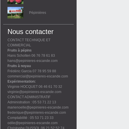
Pépinières
Nous contacter
CONTACT TECHNIQUE ET
COMMERCIAL
Fruits à pépins
Hans Scholten 06 76 78 61 83
hans@pepinieres-escande.com
Fruits à noyau
Frédéric Garcia 07 78 95 59 88
commercial@pepinieres-escande.com
Expérimentation:
Virginie HOCQUET 06 46 61 70 32
virginie@pepinieres-escande.com
CONTACT ADMINISTRATIF
Administration : 05 53 71 22 13
marienoelle@pepinieres-escande.com
frederique@pepinieres-escande.com
Comptabilité : 05 53 71 23 33
odile@pepinieres-escande.com
Christophe DUSSOL 06 21 52 52 74