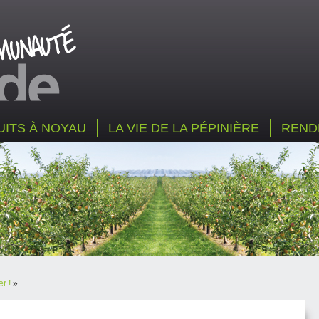
UITS À NOYAU
LA VIE DE LA PÉPINIÈRE
REND
r !
»