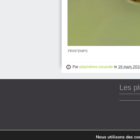
PRINTEMPS
Par
pépinières escande
le
16 mars 201
Les p
Nous utilisons des coo