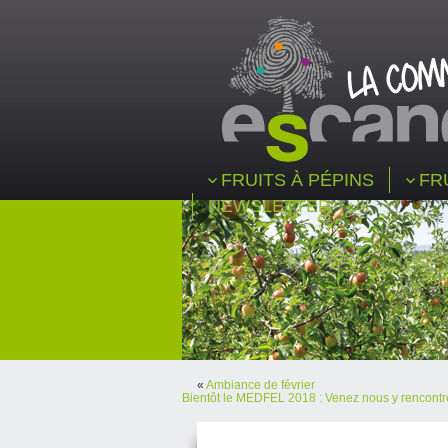
FRUITS À PÉPINS
FR
NEWSLETTER
«
Ambiance de février
Bientôt le MEDFEL 2018 : Venez nous y rencontre