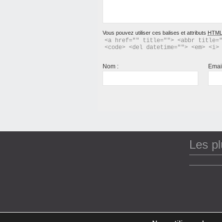
Vous pouvez utiliser ces balises et attributs
HTM
<a href="" title=""> <abbr title="
<code> <del datetime=""> <em> <i>
Nom :
Emai
Les p