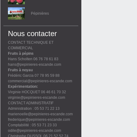
Pépinières
Nous contacter
CONTACT TECHNIQUE ET
COMMERCIAL
Fruits à pépins
Hans Scholten 06 76 78 61 83
hans@pepinieres-escande.com
Fruits à noyau
Frédéric Garcia 07 78 95 59 88
commercial@pepinieres-escande.com
Expérimentation:
Virginie HOCQUET 06 46 61 70 32
virginie@pepinieres-escande.com
CONTACT ADMINISTRATIF
Administration : 05 53 71 22 13
marienoelle@pepinieres-escande.com
frederique@pepinieres-escande.com
Comptabilité : 05 53 71 23 33
odile@pepinieres-escande.com
Christophe DUSSOL 06 21 52 52 74