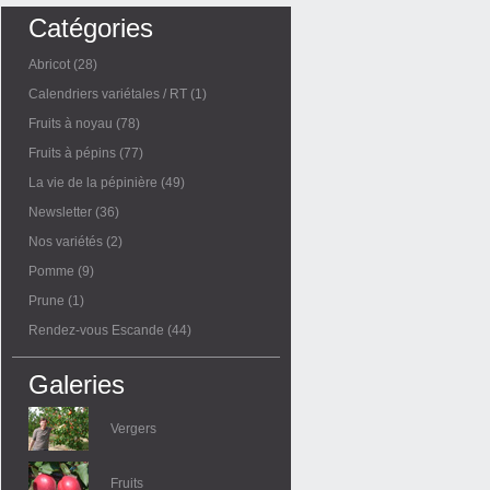
Catégories
Abricot
(28)
Calendriers variétales / RT
(1)
Fruits à noyau
(78)
Fruits à pépins
(77)
La vie de la pépinière
(49)
Newsletter
(36)
Nos variétés
(2)
Pomme
(9)
Prune
(1)
Rendez-vous Escande
(44)
Galeries
Vergers
Fruits