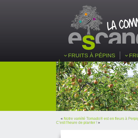
FRUITS À PÉPINS
FR
NEWSLETTER
«
Notre variété Tornado® est en fleurs à Perp
C’est l’heure de planter !
»