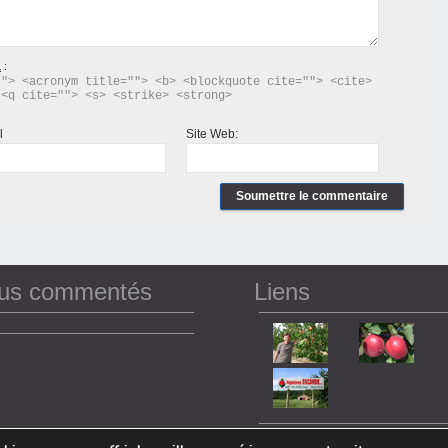
L
:
"> <acronym title=""> <b> <blockquote cite=""> <cite> 
 <q cite=""> <s> <strike> <strong> 
l
Site Web:
lus commentés
Liens
+ en voir plus