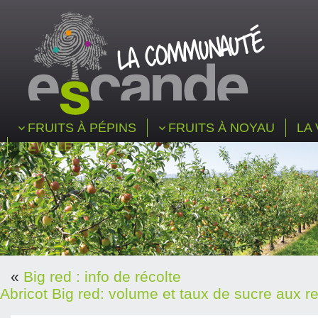
FRUITS À PÉPINS
FRUITS À NOYAU
LA 
NEWSLETTER
«
Big red : info de récolte
Abricot Big red: volume et taux de sucre aux r